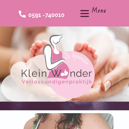
Menu
0591 -740010