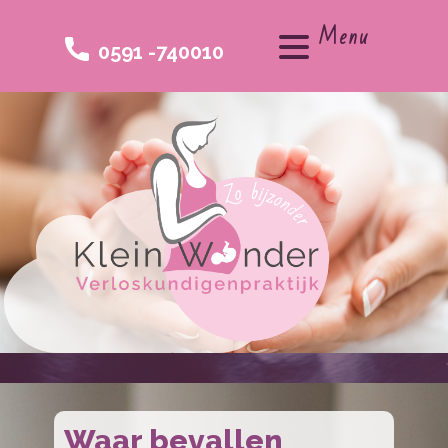
Menu
0591 -740010
Waar​ bevallen