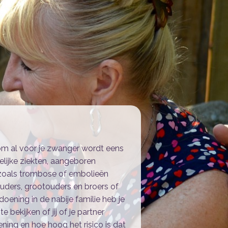
g om al voor je zwanger wordt eens
felijke ziekten, aangeboren
n zoals trombose of embolieën
ouders, grootouders en broers of
ndoening in de nabije familie heb je
 bekijken of jij of je partner
ening en hoe hoog het risico is dat