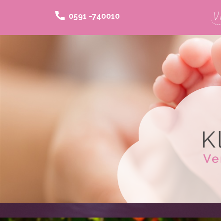
V
0591 -740010