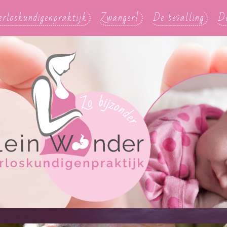
erloskundigenpraktijk
Zwanger!
De bevalling
D