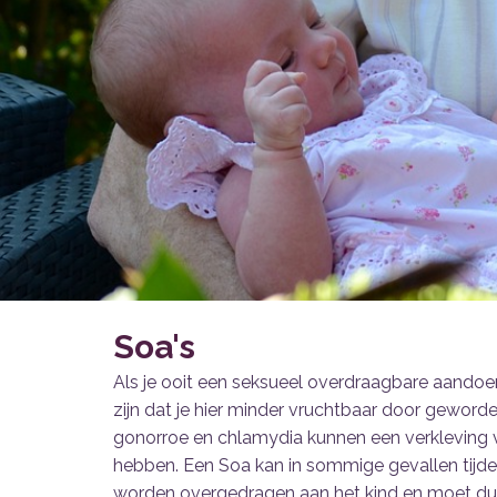
Soa's
Als je ooit een seksueel overdraagbare aandoe
zijn dat je hier minder vruchtbaar door gewor
gonorroe en chlamydia kunnen een verkleving v
hebben. Een Soa kan in sommige gevallen tij
worden overgedragen aan het kind en moet dus