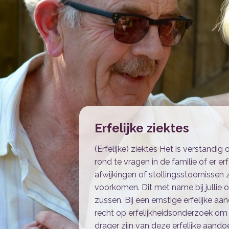
Erfelijke ziektes
(Erfelijke) ziektes Het is verstandi
rond te vragen in de familie of er er
afwijkingen of stollingsstoornisse
voorkomen. Dit met name bij jullie 
zussen. Bij een ernstige erfelijke aa
recht op erfelijkheidsonderzoek om te
drager zijn van deze erfelijke aando